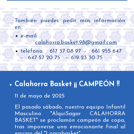
También puedes pedir más información
en:
e-mail:
calahorra.basket.98@gmail.com
teléfono:
617 37 08 97 - 661 955 647
- 647 57 20 75 - 619 23 30 75
Calahorra Basket ¡¡ CAMPEÓN !!
11
de
mayo
de 202
5
El pasado sábado, nuestro equipo Infantil
Masculino "AlquiSagar CALAHORRA
BASKET" se proclamón campeón de copa,
tras imponerse una emocionante final al
equipo del "Logrobasket".